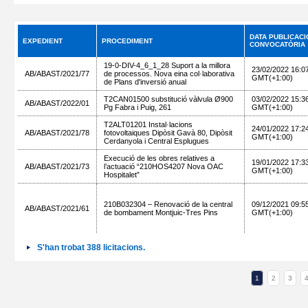
DATA PUBLICACI
EXPEDIENT
PROCEDIMENT
CONVOCATÒRIA
19-0-DIV-4_6_1_28 Suport a la millora
23/02/2022 16:0
AB/ABAST/2021/77
de processos. Nova eina col·laborativa
GMT(+1:00)
de Plans d'inversió anual
T2CAN01500 substitució vàlvula Ø900
03/02/2022 15:3
AB/ABAST/2022/01
Pg Fabra i Puig, 261
GMT(+1:00)
T2ALT01201 Instal·lacions
24/01/2022 17:2
AB/ABAST/2021/78
fotovoltaiques Dipòsit Gavà 80, Dipòsit
GMT(+1:00)
Cerdanyola i Central Esplugues
Execució de les obres relatives a
19/01/2022 17:3
AB/ABAST/2021/73
l’actuació “210HOS4207 Nova OAC
GMT(+1:00)
Hospitalet”
210B032304 – Renovació de la central
09/12/2021 09:5
AB/ABAST/2021/61
de bombament Montjuic-Tres Pins
GMT(+1:00)
S'han trobat 388 licitacions.
1
2
3